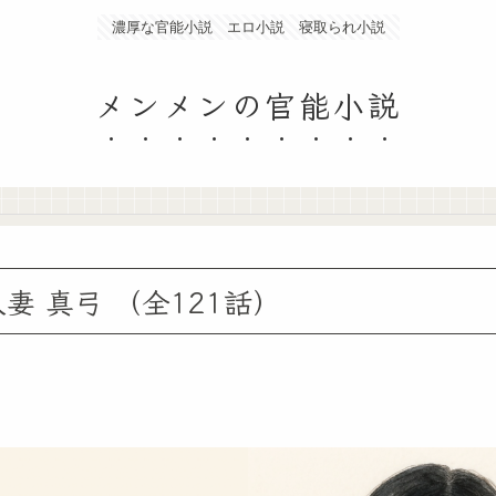
濃厚な官能小説 エロ小説 寝取られ小説
メンメンの官能小説
妻 真弓 （全121話）