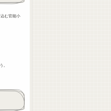
き込む官能小
う。