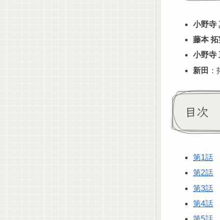
小野寺
藤本 拓
小野寺
新田
：
目次
第1話
第2話
第3話
第4話
第5話