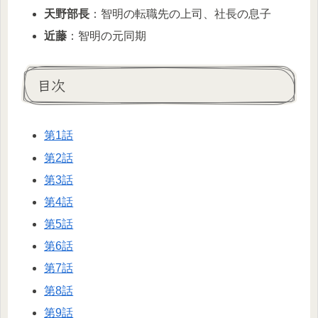
天野部長
：智明の転職先の上司、社長の息子
近藤
：智明の元同期
目次
第1話
第2話
第3話
第4話
第5話
第6話
第7話
第8話
第9話