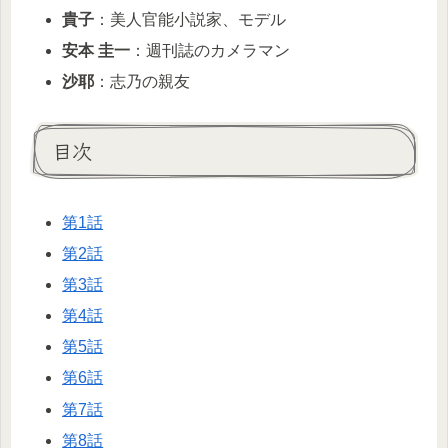
貴子
：美人官能小説家、モデル
安本 圭一
：週刊誌のカメラマン
沙耶
：志乃の親友
目次
第1話
第2話
第3話
第4話
第5話
第6話
第7話
第8話