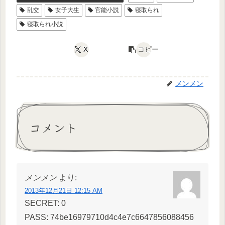
乱交
女子大生
官能小説
寝取られ
寝取られ小説
X
コピー
メンメン
コメント
メンメン
より:
2013年12月21日 12:15 AM
SECRET: 0
PASS: 74be16979710d4c4e7c6647856088456