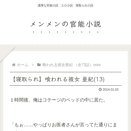
濃厚な官能小説 エロ小説 寝取られ小説
メンメンの官能小説
ホーム
喰われる彼女亜紀 （全73話）note
【寝取られ】喰われる彼女 亜紀(13)
2014.01.03
１時間後、俺はコテージのベッドの中に居た。
「もぉ……やっぱりお医者さんが言ってた通りにま