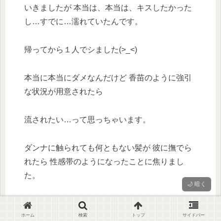
いきましたが 本当は、本当は、キスしたかった
し…すでに…濡れていたんです。
帰ってから１人でシました(>_<)
本当に本当にダメなんだけど 香苗のように強引
な状況が用意されたら
流されたい…って思っちゃいます。
ダンナに触られても何ともない髪が 彼に撫でら
れたら 性感帯のようになったことに焦りまし
た。
🌙 暗く
許されるなら、、、
ホーム
検索
トップ
サイドバー
彼とシたいです。