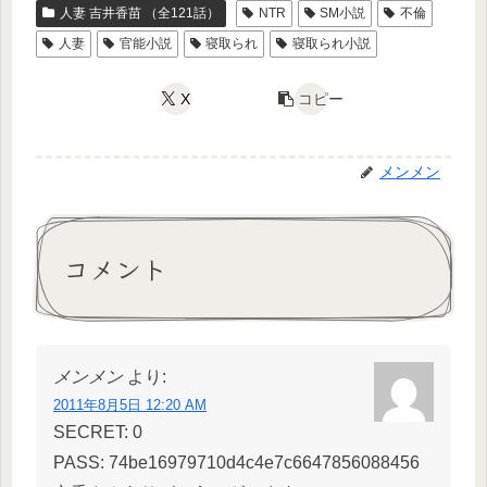
人妻 吉井香苗 （全121話）
NTR
SM小説
不倫
人妻
官能小説
寝取られ
寝取られ小説
X
コピー
メンメン
コメント
メンメン
より:
2011年8月5日 12:20 AM
SECRET: 0
PASS: 74be16979710d4c4e7c6647856088456