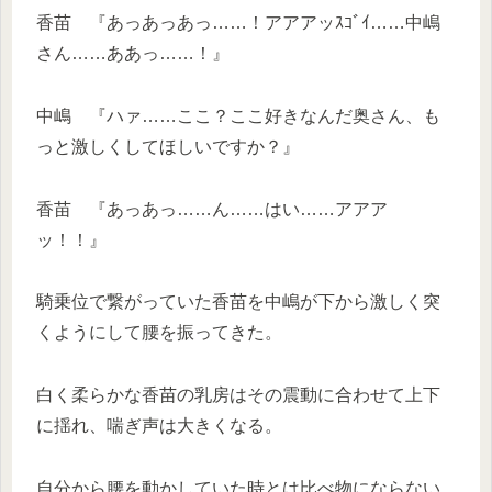
香苗 『あっあっあっ……！アアアッｽｺﾞｲ……中嶋
さん……ああっ……！』
中嶋 『ハァ……ここ？ここ好きなんだ奥さん、も
っと激しくしてほしいですか？』
香苗 『あっあっ……ん……はい……アアア
ッ！！』
騎乗位で繋がっていた香苗を中嶋が下から激しく突
くようにして腰を振ってきた。
白く柔らかな香苗の乳房はその震動に合わせて上下
に揺れ、喘ぎ声は大きくなる。
自分から腰を動かしていた時とは比べ物にならない