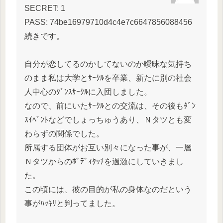
SECRET: 1
PASS: 74be16979710d4c4e7c6647856088456
続きです。
自分が恋してるのかしてないのか曖昧な気持ち
のまま私は大学とｻｰｸﾙを卒業、新たに別の社会
人中心のﾀﾞﾝｽｻｰｸﾙに入団しました。
なので、前にいたｻｰｸﾙとの交流は、その後もﾀﾞﾝ
ｽｲﾍﾞﾝﾄなどでしょっちゅうあり、Ｎタツとも変
わらずの関係でした。
所属する団体がお互い別々になった事が、一層
Ｎタツからのﾎﾞﾃﾞｨﾀｯﾁを過激にしていきまし
た。
この頃には、彼の目的が私の身体なのだという
事がﾊｯｷﾘと判ってました。