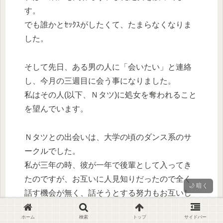
す。
でも誰かとｾｯｸｽがしたくて、たまらなくなりま
した。
そして先日、ある男の人に「会いたい」と連絡
し、今月の三週目に会う事になりました。
私はその人(以下、Ｎタツ)に処女を奪われること
を望んでいます。
Ｎタツとの出会いは、大学の頃のダンス系のサ
ークルでした。
私が三年の時、彼が一年で後輩として入ってき
たのですが、お互いに人見知りだったので全く
🌙 暗く
話す機会が無く、話そうとする努力もお互いし
ませんでした。
ホーム
検索
トップ
サイドバー
当時はお互いに対する興味が全く無かったんで