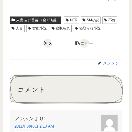
人妻 吉井香苗 （全121話）
NTR
SM小説
不倫
人妻
官能小説
寝取られ
寝取られ小説
X
コピー
メンメン
コメント
メンメン
より:
2011年8月8日 2:10 AM