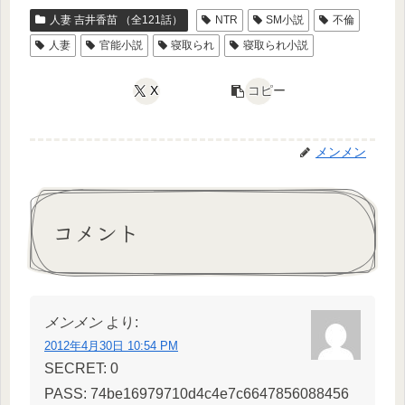
人妻 吉井香苗 （全121話）
NTR
SM小説
不倫
人妻
官能小説
寝取られ
寝取られ小説
X
コピー
メンメン
コメント
メンメン
より:
2012年4月30日 10:54 PM
SECRET: 0
PASS: 74be16979710d4c4e7c6647856088456