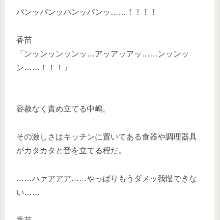
パンッパンッパンッパンッ……！！！！
香苗
「ンッンッンッンッ…アッアッアッ……ンッンッ
ン……！！！」
容赦なく責め立てる中嶋。
その激しさはキッチンに置いてある食器や調理器具
がカタカタと音を立てる程だ。
……ハァアアア……やっぱりもうダメッ我慢できな
い……