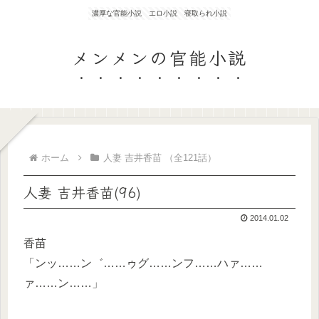
濃厚な官能小説 エロ小説 寝取られ小説
メンメンの官能小説
ホーム
人妻 吉井香苗 （全121話）
人妻 吉井香苗(96)
2014.01.02
香苗
「ンッ……ン゛……ゥグ……ンフ……ハァ……
ァ……ン……」