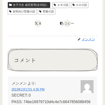
女子大生 成宮恵理(全30話）
エモ小説
エロ小説
女性向け官能小説
官能小説
X
コピー
メンメン
コメント
メンメン
より:
2013年2月17日 4:35 PM
SECRET: 0
PASS: 74be16979710d4c4e7c6647856088456