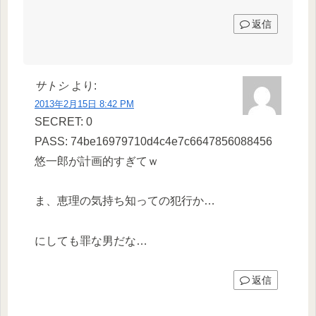
返信
サトシ
より:
2013年2月15日 8:42 PM
SECRET: 0
PASS: 74be16979710d4c4e7c6647856088456
悠一郎が計画的すぎてｗ
ま、恵理の気持ち知っての犯行か…
にしても罪な男だな…
返信