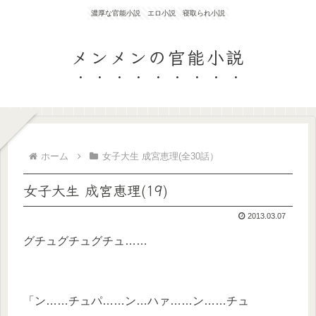
濃厚な官能小説 エロ小説 寝取られ小説
メンメンの官能小説
ホーム
女子大生 成宮恵理(全30話）
女子大生 成宮恵理(19)
2013.03.07
グチュグチュグチュ……
「ン……チュパ……ン…ハァ……ン……チュ