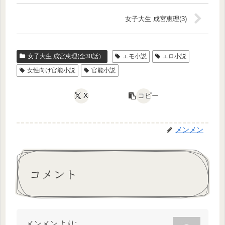
女子大生 成宮恵理(3)
女子大生 成宮恵理(全30話）
エモ小説
エロ小説
女性向け官能小説
官能小説
X
コピー
メンメン
コメント
メンメン
より: