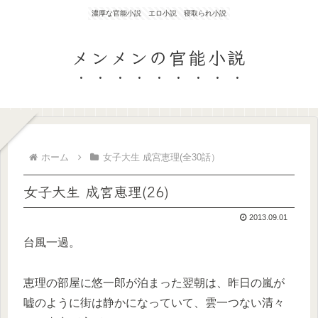
濃厚な官能小説 エロ小説 寝取られ小説
メンメンの官能小説
ホーム
女子大生 成宮恵理(全30話）
女子大生 成宮恵理(26)
2013.09.01
台風一過。
恵理の部屋に悠一郎が泊まった翌朝は、昨日の嵐が
嘘のように街は静かになっていて、雲一つない清々