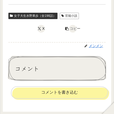
女子大生水野果歩（全198話）
官能小説
X
コピー
メンメン
コメント
コメントを書き込む