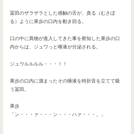
冨田のザラザラとした感触の舌が、貪る（むさぼ
る）ように果歩の口内を動き回る。
口の中に異物が進入してきた事を察知した果歩の口
内からは、ジュワっと唾液が分泌される。
ジュウルルルル・・・！！
果歩の口内に溜まったその唾液を時折音を立てて吸
う冨田。
果歩
「ン・・・ァ・・・ン・・・ハァ・・・。」