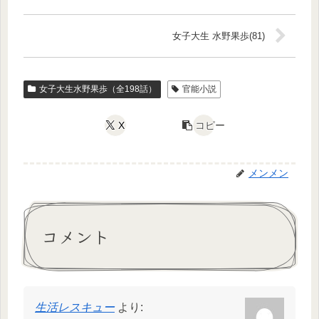
女子大生 水野果歩(81)
女子大生水野果歩（全198話）
官能小説
X
コピー
メンメン
コメント
生活レスキュー
より: