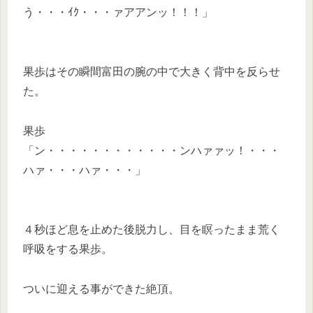
う・・・ｲｸ・・・ァアアンッ！！！」
果歩はその瞬間富田の腕の中で大きく背中を反らせ
た。
果歩
「ン・・・・・・・・・・・・ンハァァッ！・・・
ハァ・・・ハァ・・・」
４秒ほど息を止めた後脱力し、目を瞑ったまま荒く
呼吸をする果歩。
ついに迎える事ができた絶頂。