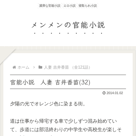
濃厚な官能小説 エロ小説 寝取られ小説
メンメンの官能小説
ホーム
人妻 吉井香苗 （全121話）
官能小説 人妻 吉井香苗(32)
2014.01.02
夕陽の光でオレンジ色に染まる街。
道は仕事から帰宅する車で少しずつ混み始めてい
て、歩道には部活終わりの中学生や高校生が楽しそ