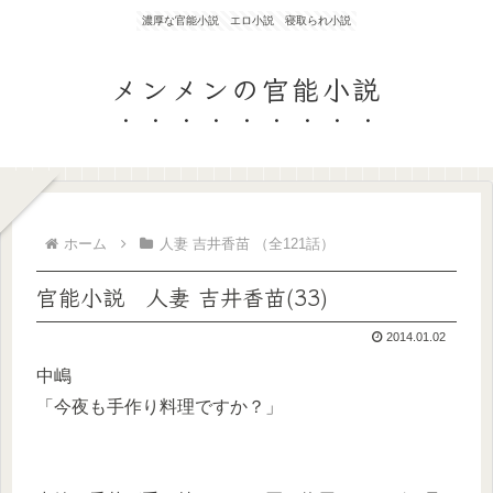
濃厚な官能小説 エロ小説 寝取られ小説
メンメンの官能小説
ホーム
人妻 吉井香苗 （全121話）
官能小説 人妻 吉井香苗(33)
2014.01.02
中嶋
「今夜も手作り料理ですか？」