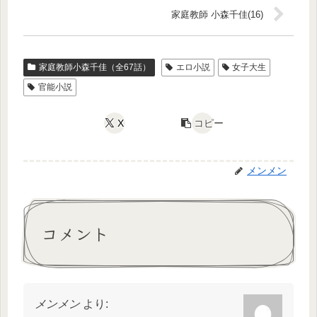
家庭教師 小森千佳(16)
家庭教師小森千佳（全67話）
エロ小説
女子大生
官能小説
X
コピー
メンメン
コメント
メンメン
より: