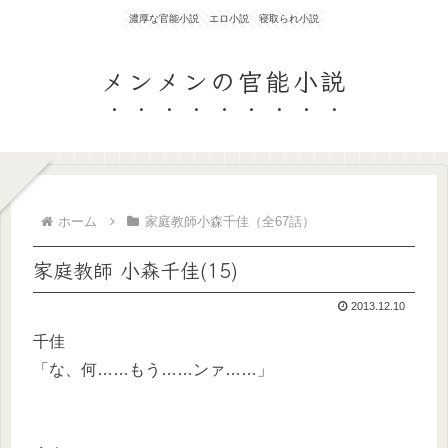
濃厚な官能小説 エロ小説 寝取られ小説
メンメンの官能小説
ホーム
家庭教師小森千佳（全67話）
家庭教師 小森千佳(15)
2013.12.10
千佳
「な、何……もう……ンァ……」