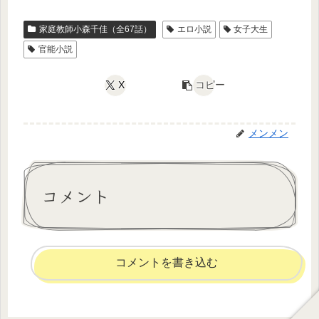
家庭教師小森千佳（全67話）
エロ小説
女子大生
官能小説
X
コピー
メンメン
コメント
コメントを書き込む