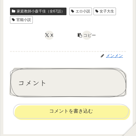
家庭教師小森千佳（全67話）
エロ小説
女子大生
官能小説
X
コピー
メンメン
コメント
コメントを書き込む