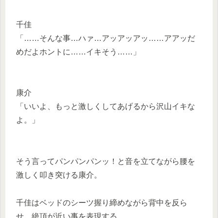
千佳
「……そんな事…ハァ…アッアッアッ……アアッだ
めだよホントに……イキそう……」
康介
「いいよ、もっと激しくしてあげるから沢山イキな
よ。」
そう言ってパンパンパンッ！と音を立てながら腰を
激しく叩き突ける康介。
千佳はベッドのシーツ握り締めながら背中を反ら
せ、絶頂が近い事を表現する。