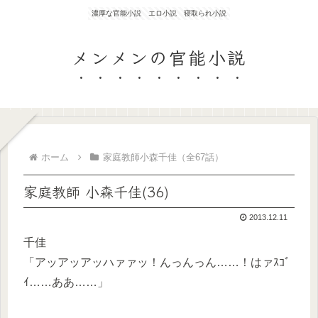
濃厚な官能小説 エロ小説 寝取られ小説
メンメンの官能小説
ホーム
家庭教師小森千佳（全67話）
家庭教師 小森千佳(36)
2013.12.11
千佳
「アッアッアッハァァッ！んっんっん……！はァｽｺﾞ
ｲ……ああ……」