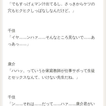
「でもすっげぇマン汁出てるし、さっきからケツの
穴もヒクヒクしっぱなしなんだけど。」
千佳
「イヤ……ンハァ……そんなところ見ないで……あ
っあっ……」
康介
「ハハッ、っていうか家庭教師が仕事サボって生徒
とセックスなんて、いけない先生だね。」
千佳
「ン……それは……だって……ハァ……康介君がい