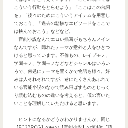
こういう行動をとらせよう」「ここはこの台詞
を」「後々のためにこういうアイテムを用意し
ておこう」「過去の悲惨なエピソードをここで
は挟んでおこう」などなど。
官能小説なんでエロい描写がもちろんメイン
なんですが、隠れたテーマが意外と人をひきつ
けると思っています。不倫もの、レイプモノ、
学園モノ、学園モノなどなどジャンルはいろい
ろで、何処にテーマを置くかで物語も様々。好
みは人それぞれですが、巷にたくさんあふれて
いる官能小説のなかで読み飛ばすものとじっく
り読む込むものの違いを考えると、僕の言いた
いことを理解していただけると思います。
ヒントになるかどうかわかりませんが、同じ
【FC2BROG】の中の【官能小説】の第4位【萌