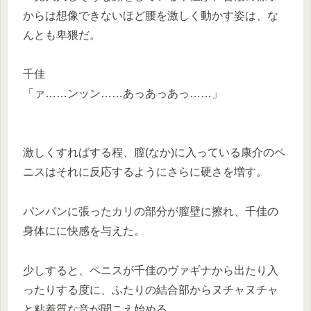
からは想像できないほど腰を激しく動かす姿は、な
んとも卑猥だ。
千佳
「ァ……ンッン……あっあっあっ……」
激しくすればする程、膣(なか)に入っている康介のペ
ニスはそれに反応するようにさらに硬さを増す。
パンパンに張ったカリの部分が膣壁に擦れ、千佳の
身体にに快感を与えた。
少しすると、ペニスが千佳のヴァギナから出たり入
ったりする度に、ふたりの結合部からヌチャヌチャ
と粘着質な音が聞こえ始める。