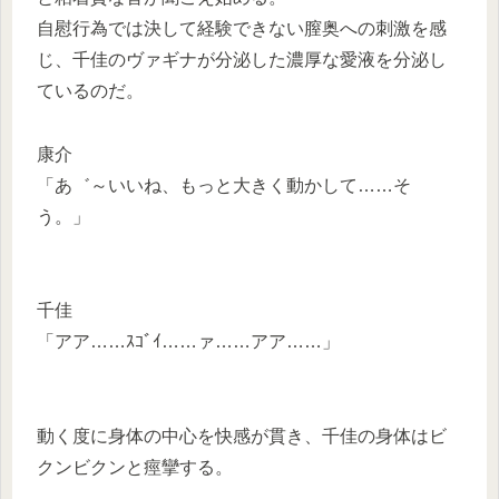
自慰行為では決して経験できない膣奥への刺激を感
じ、千佳のヴァギナが分泌した濃厚な愛液を分泌し
ているのだ。
康介
「あ゛～いいね、もっと大きく動かして……そ
う。」
千佳
「アア……ｽｺﾞｲ……ァ……アア……」
動く度に身体の中心を快感が貫き、千佳の身体はビ
クンビクンと痙攣する。