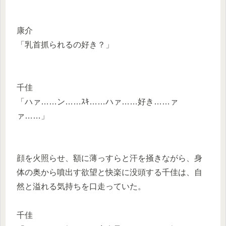
康介
「乳首抓られるの好き？」
千佳
「ハァ……ン……ｽｷ……ハァ……好き……ァ
ァ……」
顔を火照らせ、額に薄っすらと汗を掻きながら、身
体の奥から噴出す欲望と快楽に没頭する千佳は、自
然と溢れる気持ちを口走っていた。
千佳