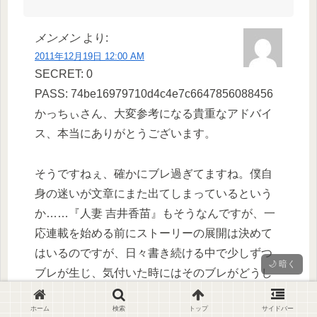
メンメン
より:
2011年12月19日 12:00 AM
SECRET: 0
PASS: 74be16979710d4c4e7c6647856088456
かっちぃさん、大変参考になる貴重なアドバイ
ス、本当にありがとうございます。
そうですねぇ、確かにブレ過ぎてますね。僕自
身の迷いが文章にまた出てしまっているという
か……『人妻 吉井香苗』もそうなんですが、一
応連載を始める前にストーリーの展開は決めて
はいるのですが、日々書き続ける中で少しずつ
🌙 暗く
ブレが生じ、気付いた時にはそのブレがどうし
ようもない程大きいものになってしまったので
ホーム
検索
トップ
サイドバー
す(涙)