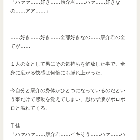
「ハァァ……好き……康介君……ハァ……好きな
の……アア……」
……好き……好き……全部好きなの……康介君の全
てが……
１人の女として男にその気持ちを解放した事で、全
身に広がる快感は何倍にも膨れ上がった。
今自分と康介の身体がひとつになっているのだとい
う事だけで感動を覚えてしまい、思わず涙がポロポ
ロと溢れてくる。
千佳
「ハァハァ……康介君……イキそう……ハァ……ハ