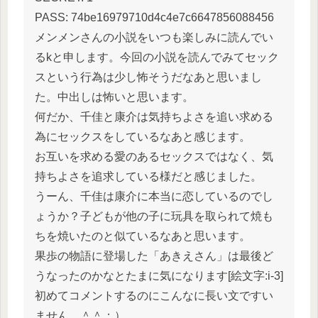
PASS: 74be16979710d4c4e7c6647856088456
メンメンさんの小説をいつも楽しみに読んでい
るkと申します。今回の小説を読んでみてセック
スという行為は少し怖そうだなあと思いまし
た。中出しは怖いと思います。
何だか、千佳と康介は気持ちよさを追い求める
為にセックスをしているなあと感じます。
お互いを求める愛のあるセックスではなく、気
持ちよさを追求している様だと感じました。
うーん、千佳は康介に本当に恋しているのでし
ょうか？子どもが他の子に玩具を取られて焼も
ちを焼いたのと似ているなあと思います。
果歩の物語に登場した「あきえさん」は最後ど
うなったのかなとたまに気になります[絵文字:i-3]
初めてコメントするのにこんなに長い文ですい
ません。＾＾；）