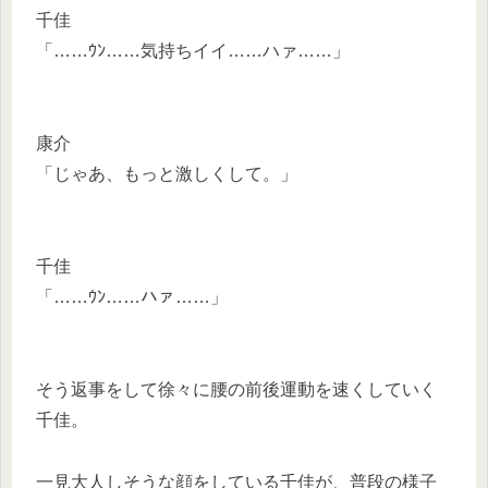
千佳
「……ｳﾝ……気持ちイイ……ハァ……」
康介
「じゃあ、もっと激しくして。」
千佳
「……ｳﾝ……ハァ……」
そう返事をして徐々に腰の前後運動を速くしていく
千佳。
一見大人しそうな顔をしている千佳が、普段の様子