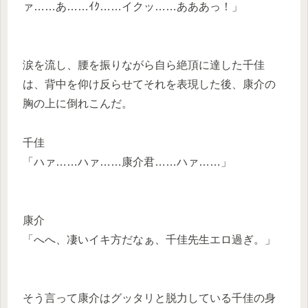
ァ……あ……ｲｸ……イクッ……あああっ！」
涙を流し、腰を振りながら自ら絶頂に達した千佳
は、背中を仰け反らせてそれを表現した後、康介の
胸の上に倒れこんだ。
千佳
「ハァ……ハァ……康介君……ハァ……」
康介
「へへ、凄いイキ方だなぁ、千佳先生エロ過ぎ。」
そう言って康介はグッタリと脱力している千佳の身