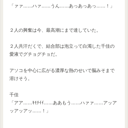
「ァァ……ハァ……うん……あっあっあっ……！」
２人の興奮は今、最高潮にまで達していた。
２人共汗だくで、結合部は泡立って白濁した千佳の
愛液でグチョグチョだ。
アソコを中心に広がる濃厚な熱のせいで脳みそまで
溶けそう。
千佳
「アア……ｷﾓﾁｲｲ……ああもう……ハァァ……アッア
ッアッアッ……！」