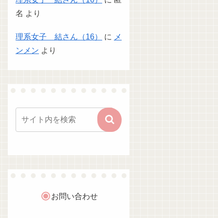
名
より
理系女子 結さん（16）
に
メ
ンメン
より
お問い合わせ