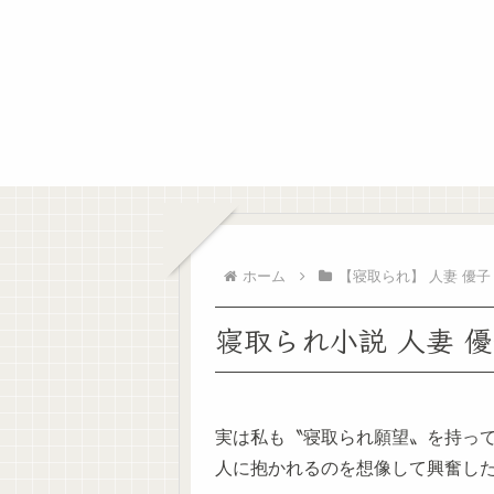
ホーム
【寝取られ】 人妻 優子 
寝取られ小説 人妻 優子
実は私も〝寝取られ願望〟を持っ
人に抱かれるのを想像して興奮し