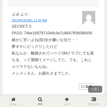
えみ
より:
2012年6月29日 11:43 AM
SECRET: 0
PASS: 74be16979710d4c4e7c6647856088456
確かに甘いよね(笑)女が嫌いな女だ・・
夢オチにビックリしたけど
私なんか、離婚されてハードSMクラブにでも落
ちる、って展開イメージしてた。でも、これじ
ゃツマラないもんね。
メンメンさん、お疲れさまでした。
返信
🌙 暗く
ホーム
検索
トップ
サイドバー