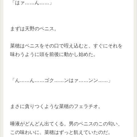
「はァ……ん……」
まずは天野のペニス。
菜穂はペニスをその口で咥え込むと、すぐにそれを
味わうように頭を前後に動かし始めた。
「ん……ん……ゴク……ンはァ……ンン……」
まさに貪りつくような菜穂のフェラチオ。
唾液がどんどん出てくる。男のペニスのこの匂い、
この味わいに、菜穂はずっと飢えていたのだ。