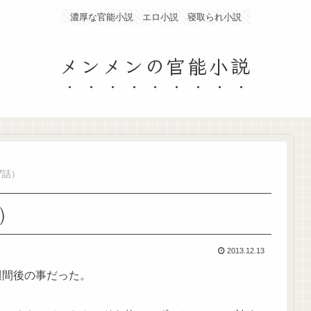
濃厚な官能小説 エロ小説 寝取られ小説
メンメンの官能小説
7話）
)
2013.12.13
週間後の事だった。