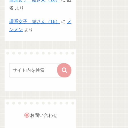
名
より
理系女子 結さん（16）
に
メ
ンメン
より
お問い合わせ