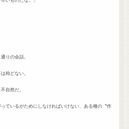
。早いものだな。」
も通りの会話。
事は殆どない。
も不自然だ。
がっているがためにしなければいけない、ある種の〝作