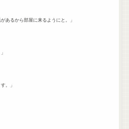
話があるから部屋に来るようにと。」
？」
ます。」