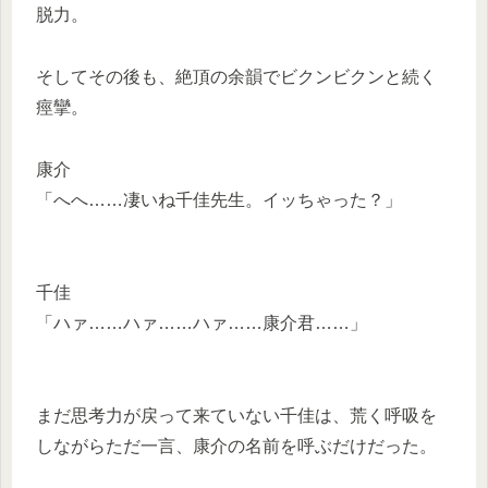
脱力。
そしてその後も、絶頂の余韻でビクンビクンと続く
痙攣。
康介
「へへ……凄いね千佳先生。イッちゃった？」
千佳
「ハァ……ハァ……ハァ……康介君……」
まだ思考力が戻って来ていない千佳は、荒く呼吸を
しながらただ一言、康介の名前を呼ぶだけだった。