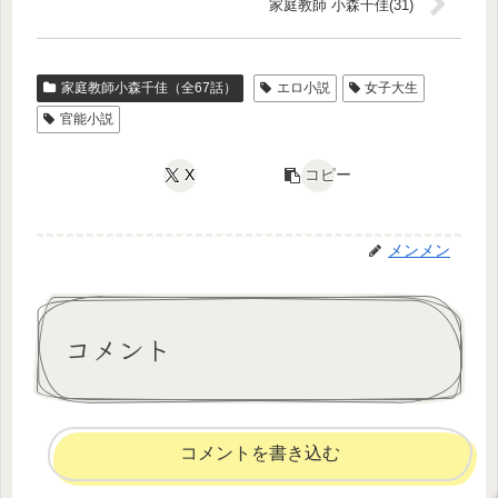
家庭教師 小森千佳(31)
家庭教師小森千佳（全67話）
エロ小説
女子大生
官能小説
X
コピー
メンメン
コメント
コメントを書き込む