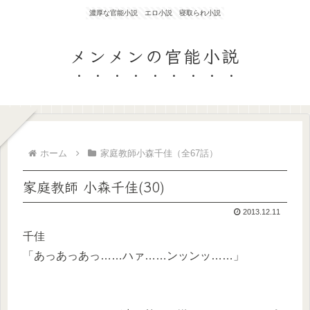
濃厚な官能小説 エロ小説 寝取られ小説
メンメンの官能小説
ホーム
家庭教師小森千佳（全67話）
家庭教師 小森千佳(30)
2013.12.11
千佳
「あっあっあっ……ハァ……ンッンッ……」