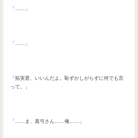
「……」
「……」
「拓実君、いいんだよ。恥ずかしがらずに何でも言
って。」
「……ま、真弓さん……俺……」