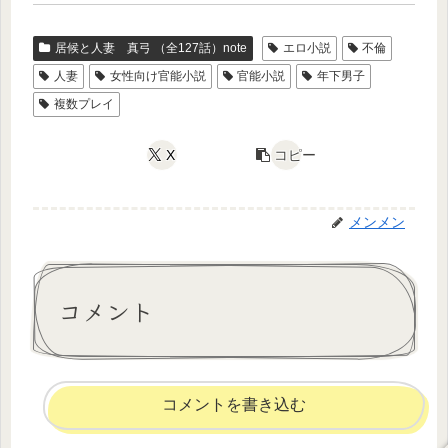
居候と人妻 真弓 （全127話）note
エロ小説
不倫
人妻
女性向け官能小説
官能小説
年下男子
複数プレイ
X
コピー
メンメン
コメント
コメントを書き込む