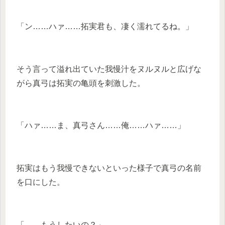
「ン……ハァ……拓実君も、凄く濡れてるね。」
そう言って溢れ出ていた我慢汁をヌルヌルと広げな
がら真弓は拓実の亀頭を刺激した。
「ハァ……ま、真弓さん……俺……ハァ……」
拓実はもう我慢できないといった様子で真弓の名前
を口にした。
「……もうしたいの？」