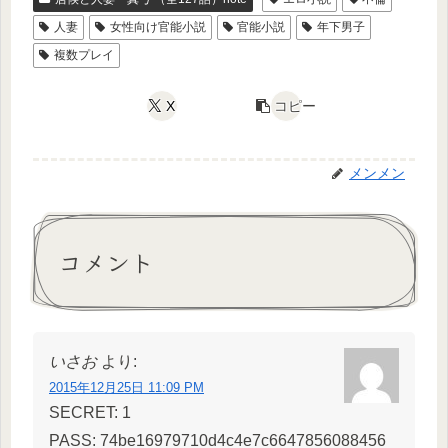
人妻
女性向け官能小説
官能小説
年下男子
複数プレイ
X
コピー
メンメン
コメント
いさお
より:
2015年12月25日 11:09 PM
SECRET: 1
PASS: 74be16979710d4c4e7c6647856088456