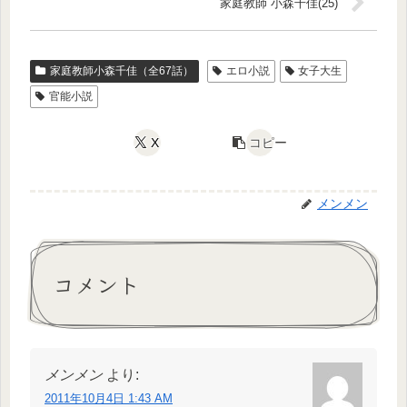
家庭教師 小森千佳(25)
家庭教師小森千佳（全67話）
エロ小説
女子大生
官能小説
X
コピー
メンメン
コメント
メンメン
より:
2011年10月4日 1:43 AM