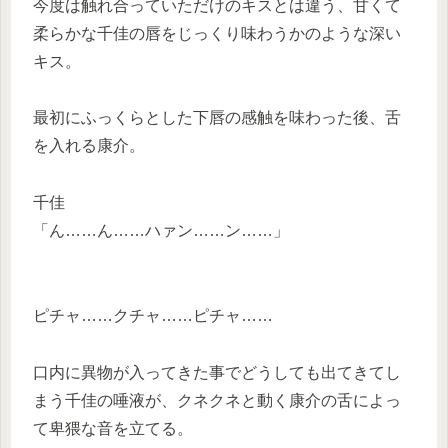
今度は触れ合っていただけのキスとは違う、甘くて
柔らかな千佳の唇をじっくり味わうかのような深い
キス。
最初にふっくらとした下唇の感触を味わった後、舌
を入れる康介。
千佳
「ん……ん……ハァン……ン……」
ピチャ……クチャ……ピチャ……
口内に異物が入ってきた事でどうしても出てきてし
まう千佳の唾液が、クネクネと動く康介の舌によっ
て卑猥な音を立てる。