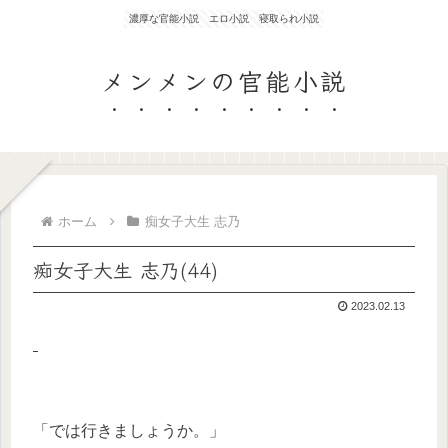
濃厚な官能小説 エロ小説 寝取られ小説
メンメンの官能小説
ホーム
痴女子大生 志乃
痴女子大生 志乃(44)
2023.02.13
「では行きましょうか。」