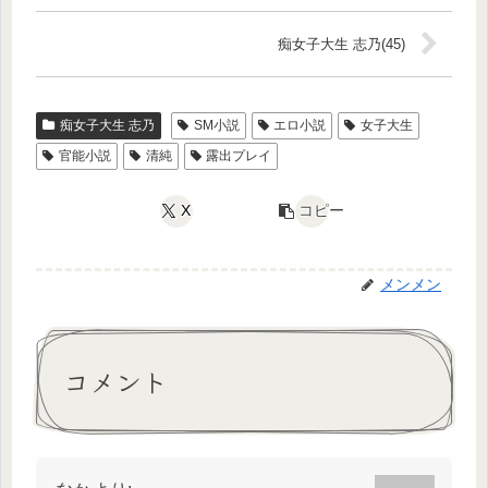
痴女子大生 志乃(45)
痴女子大生 志乃
SM小説
エロ小説
女子大生
官能小説
清純
露出プレイ
X
コピー
メンメン
コメント